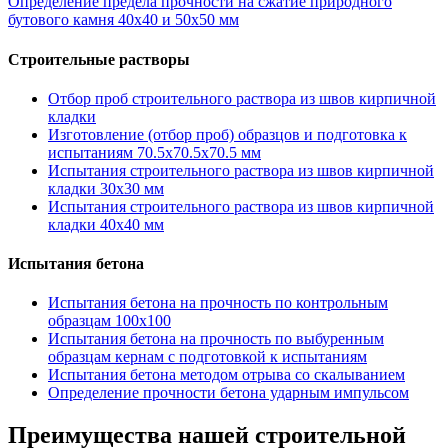
Определение предела прочности на сжатие природного
записям
бутового камня 40х40 и 50х50 мм
Строительные растворы
Отбор проб строительного раствора из швов кирпичной
кладки
Изготовление (отбор проб) образцов и подготовка к
испытаниям 70.5х70.5х70.5 мм
Испытания строительного раствора из швов кирпичной
кладки 30х30 мм
Испытания строительного раствора из швов кирпичной
кладки 40х40 мм
Испытания бетона
Испытания бетона на прочность по контрольным
образцам 100х100
Испытания бетона на прочность по выбуренным
образцам кернам с подготовкой к испытаниям
Испытания бетона методом отрыва со скалыванием
Определение прочности бетона ударным импульсом
Преимущества нашей строительной