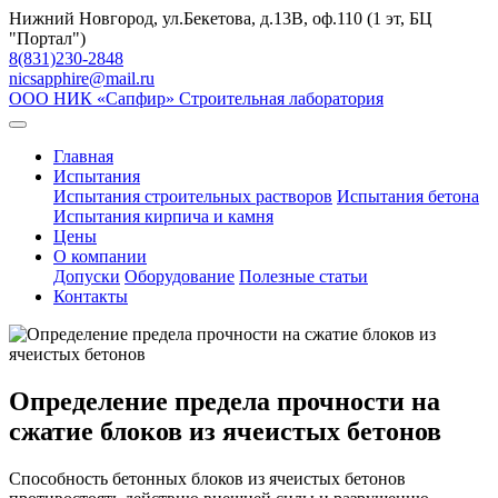
Skip
Нижний Новгород, ул.Бекетова, д.13В, оф.110 (1 эт, БЦ
to
"Портал")
content
8(831)230-2848
nicsapphire@mail.ru
ООО НИК «Сапфир»
Строительная лаборатория
Главная
Испытания
Испытания строительных растворов
Испытания бетона
Испытания кирпича и камня
Цены
О компании
Допуски
Оборудование
Полезные статьи
Контакты
Определение предела прочности на
сжатие блоков из ячеистых бетонов
Способность бетонных блоков из ячеистых бетонов