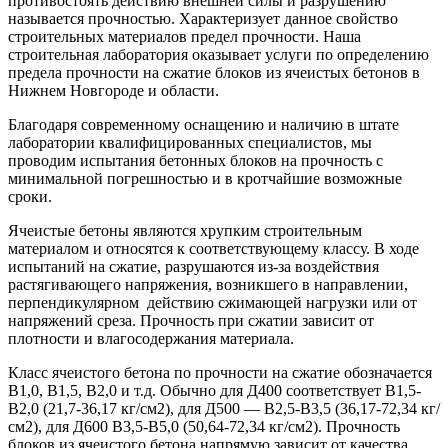
противостоять действию внешней силы и разрушению
называется прочностью. Характеризует данное свойство
строительных материалов предел прочности. Наша
строительная лаборатория оказывает услуги по определению
предела прочности на сжатие блоков из ячеистых бетонов в
Нижнем Новгороде и области.
Благодаря современному оснащению и наличию в штате
лаборатории квалифицированных специалистов, мы
проводим испытания бетонных блоков на прочность с
минимальной погрешностью и в кротчайшие возможные
сроки.
Ячеистые бетоны являются хрупким строительным
материалом и относятся к соответствующему классу. В ходе
испытаний на сжатие, разрушаются из-за воздействия
растягивающего напряжения, возникшего в направлении,
перпендикулярном действию сжимающей нагрузки или от
напряжений среза. Прочность при сжатии зависит от
плотности и влагосодержания материала.
Класс ячеистого бетона по прочности на сжатие обозначается
В1,0, В1,5, В2,0 и т.д. Обычно для Д400 соответствует В1,5-
В2,0 (21,7-36,17 кг/см2), для Д500 — В2,5-В3,5 (36,17-72,34 кг/
см2), для Д600 В3,5-В5,0 (50,64-72,34 кг/см2). Прочность
блоков из ячеистого бетона напрямую зависит от качества