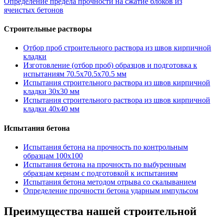
Определение предела прочности на сжатие блоков из
записям
ячеистых бетонов
Строительные растворы
Отбор проб строительного раствора из швов кирпичной
кладки
Изготовление (отбор проб) образцов и подготовка к
испытаниям 70.5х70.5х70.5 мм
Испытания строительного раствора из швов кирпичной
кладки 30х30 мм
Испытания строительного раствора из швов кирпичной
кладки 40х40 мм
Испытания бетона
Испытания бетона на прочность по контрольным
образцам 100х100
Испытания бетона на прочность по выбуренным
образцам кернам с подготовкой к испытаниям
Испытания бетона методом отрыва со скалыванием
Определение прочности бетона ударным импульсом
Преимущества нашей строительной