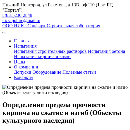
Skip
Нижний Новгород, ул.Бекетова, д.13В, оф.110 (1 эт, БЦ
to
"Портал")
content
8(831)230-2848
nicsapphire@mail.ru
ООО НИК «Сапфир»
Строительная лаборатория
Главная
Испытания
Испытания строительных растворов
Испытания бетона
Испытания кирпича и камня
Цены
О компании
Допуски
Оборудование
Полезные статьи
Контакты
Определение предела прочности
кирпича на сжатие и изгиб (Объекты
культурного наследия)