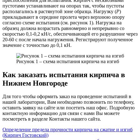
приспособления для испытания. Кирпич с несквозными
пустотами устанавливают на опорах так, чтобы пустоты
располагались в растянутой зоне образца. Нагрузку (
P
)
прикладывают в середине пролета через верхнюю опору
согласно схеме испытания (см. рисунок 1). Нагрузка на
образец должна возрастать равномерно и непрерывно со
скоростью 0,1-0,2 кН/с, обеспечивающей его разрушение через
20-60 с после начала нагружения. Регистрируют полученное
значение с точностью до 0,1 кН.
Рисунок 1 – схема испытания кирпича на изгиб
Как заказать испытания кирпича в
Нижнем Новгороде
Для того чтобы оформить заказ на проведение испытаний в
нашей лаборатории, Вам необходимо позвонить по телефону,
оставить заявку на сайте или посетить наш офис. Подробную
контактную информацию для связи с нами Вы можете
посмотреть в разделе Контакты нашего сайта.
Навигация
Определение предела прочности кирпича на сжатие и изгиб
(Кирпич Гостовский)
по