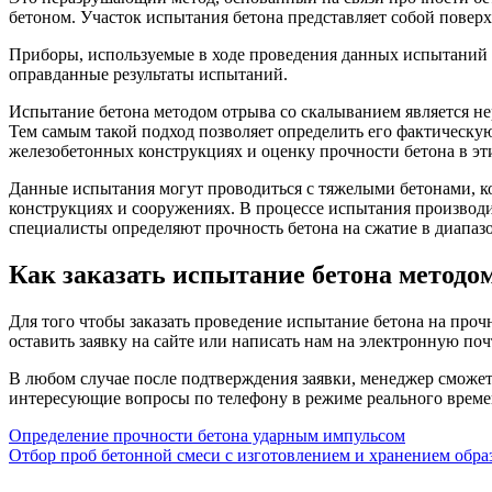
бетоном. Участок испытания бетона представляет собой повер
Приборы, используемые в ходе проведения данных испытаний б
оправданные результаты испытаний.
Испытание бетона методом отрыва со скалыванием является н
Тем самым такой подход позволяет определить его фактическу
железобетонных конструкциях и оценку прочности бетона в э
Данные испытания могут проводиться с тяжелыми бетонами, к
конструкциях и сооружениях. В процессе испытания производи
специалисты определяют прочность бетона на сжатие в диапазо
Как заказать испытание бетона методо
Для того чтобы заказать проведение испытание бетона на проч
оставить заявку на сайте или написать нам на электронную поч
В любом случае после подтверждения заявки, менеджер сможет
интересующие вопросы по телефону в режиме реального време
Навигация
Определение прочности бетона ударным импульсом
Отбор проб бетонной смеси с изготовлением и хранением образ
по