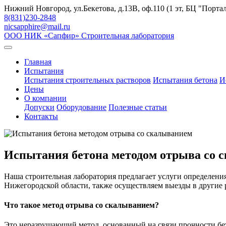
Skip
Нижний Новгород, ул.Бекетова, д.13В, оф.110 (1 эт, БЦ "Портал
to
8(831)230-2848
content
nicsapphire@mail.ru
ООО НИК «Сапфир»
Строительная лаборатория
Главная
Испытания
Испытания строительных растворов
Испытания бетона
И
Цены
О компании
Допуски
Оборудование
Полезные статьи
Контакты
Испытания бетона методом отрыва со 
Наша строительная лаборатория предлагает услуги определени
Нижегородской области, также осуществляем выезды в другие
Что такое метод отрыва со скалыванием?
Это неразрушающий метод, основанный на связи прочности бет