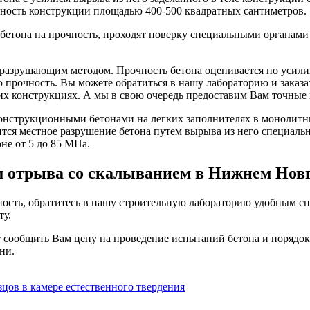
хность конструкции площадью 400-500 квадратных сантиметров.
етона на прочность, проходят поверку специальными органами о
еразрушающим методом. Прочность бетона оценивается по усили
ю прочность. Вы можете обратиться в нашу лабораторию и заказ
тих конструкциях. А мы в свою очередь предоставим Вам точны
онструкционными бетонами на легких заполнителях в монолитн
тся местное разрушение бетона путем вырыва из него специаль
не от 5 до 85 МПа.
м отрыва со скалыванием в Нижнем Нов
ность, обратитесь в нашу строительную лабораторию удобным сп
ту.
 сообщить Вам цену на проведение испытаний бетона и порядок 
ни.
цов в камере естественного твердения