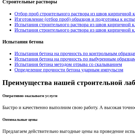
записям
Строительные растворы
Отбор проб строительного раствора из швов кирпичной 
Изготовление (отбор проб) образцов и подготовка к испы
Испытания строительного раствора из швов кирпичной к
Испытания строительного раствора из швов кирпичной к
Испытания бетона
Испытания бетона на прочность по контрольным образца
Испытания бетона на прочность по выбуренным образцам
Испытания бетона методом отрыва со скалыванием
Определение прочности бетона ударным импульсом
Преимущества нашей строительной ла
Оперативно оказываем услуги
Быстро и качественно выполним свою работу. А высокая точно
Оптимальные цены
Предлагаем действительно выгодные цены на проведение испы