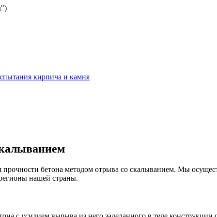
")
спытания кирпича и камня
скалыванием
я прочности бетона методом отрыва со скалыванием. Мы осущес
 регионы нашей страны.
она с усилием вырыва из него заделанного в теле конструкции