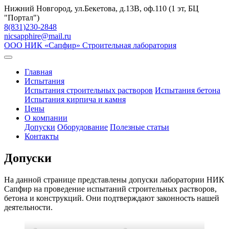
Skip
Нижний Новгород, ул.Бекетова, д.13В, оф.110 (1 эт, БЦ
to
"Портал")
content
8(831)230-2848
nicsapphire@mail.ru
ООО НИК «Сапфир»
Строительная лаборатория
Главная
Испытания
Испытания строительных растворов
Испытания бетона
Испытания кирпича и камня
Цены
О компании
Допуски
Оборудование
Полезные статьи
Контакты
Допуски
На данной странице представлены допуски лаборатории НИК
Сапфир на проведение испытаний строительных растворов,
бетона и конструкций. Они подтверждают законность нашей
деятельности.